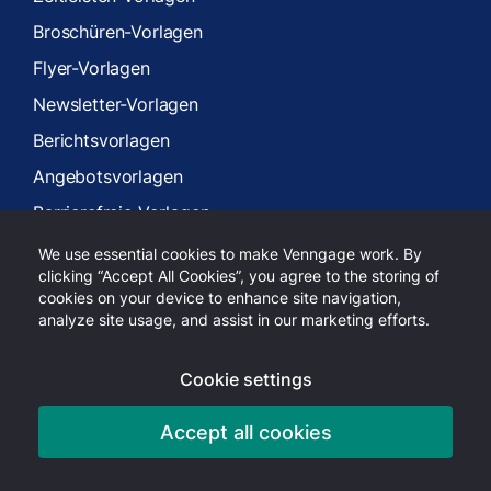
Broschüren-Vorlagen
Flyer-Vorlagen
Newsletter-Vorlagen
Berichtsvorlagen
Angebotsvorlagen
Barrierefreie Vorlagen
Preise
We use essential cookies to make Venngage work. By
clicking “Accept All Cookies”, you agree to the storing of
Tarife
cookies on your device to enhance site navigation,
analyze site usage, and assist in our marketing efforts.
Für Privatpersonen
Für Profis
Cookie settings
Für Unternehmen
Accept all cookies
Für Gemeinnützige Unternehmen
Unternehmen