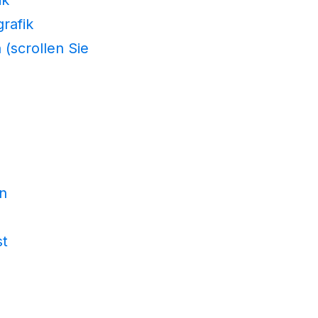
grafik
 (scrollen Sie
n
st