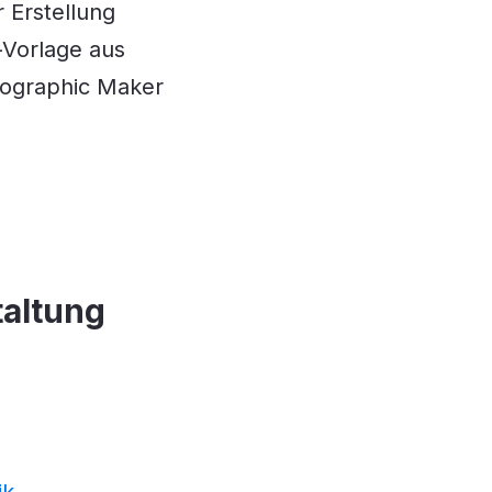
 Erstellung
-Vorlage aus
fographic Maker
taltung
ik