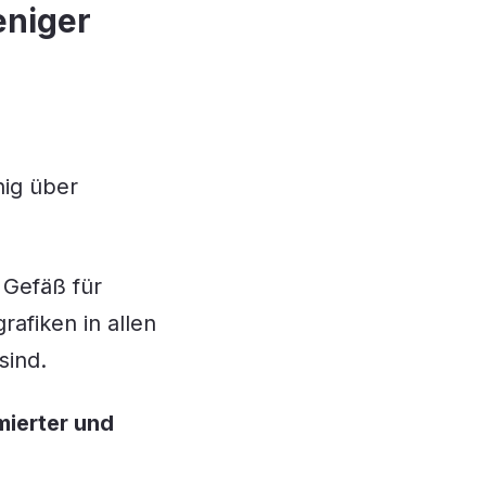
eniger
nig über
 Gefäß für
rafiken in allen
ind.
mierter und