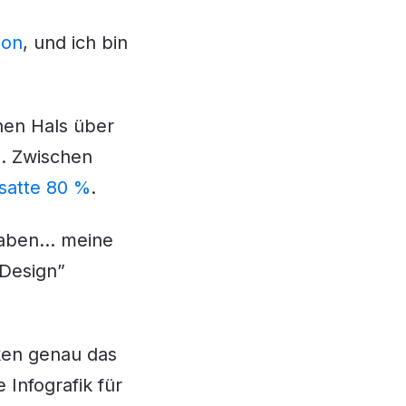
ion
, und ich bin
hen Hals über
g. Zwischen
satte 80 %
.
 haben… meine
-Design”
iken genau das
 Infografik für